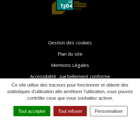
Gestion des cookies
Plan du site
Mentions Légales
Accessibilité : partiellement conforme
Ce site utilise des traceurs pour fonctionner et obtenir des
Politique de confidentialité
statistiques d'utilisation afin améliorer l'utilisation, vous pouvez
contrôler ceux que vous souhaitez activer.
Tout accepter
Tout refuser
Personnaliser
INFOS
AGENDA
NOUS
ACCESSIBILITÉ
En savoir plus
En savo
PRATIQUES
CONTACTER
En savoir plus
En savoir plus