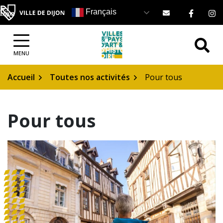
Gestion des traceurs
Aller
Lien ve
Li
Français
au
contenu
MENU
Accueil
Toutes nos activités
Pour tous
Pour tous