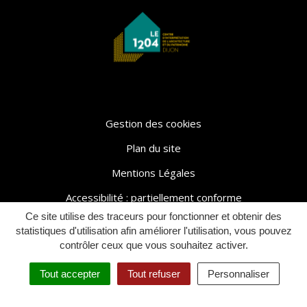
Gestion des cookies
Plan du site
Mentions Légales
Accessibilité : partiellement conforme
Ce site utilise des traceurs pour fonctionner et obtenir des
Politique de confidentialité
statistiques d'utilisation afin améliorer l'utilisation, vous pouvez
contrôler ceux que vous souhaitez activer.
Tout accepter
Tout refuser
Personnaliser
INFOS
AGENDA
NOUS
ACCESSIBILITÉ
En savoir plus
En savo
PRATIQUES
CONTACTER
En savoir plus
En savoir plus