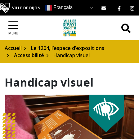
Gestion des traceurs
Aller
Lien ve
Li
Français
au
contenu
MENU
Accueil
Le 1204, l’espace d’expositions
Accessibilité
Handicap visuel
Handicap visuel