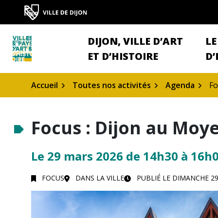
Gestion des traceurs
Aller
au
contenu
DIJON, VILLE D’ART
LE
ET D’HISTOIRE
D’
Accueil
Toutes nos activités
Agenda
Fo
Focus : Dijon au Moy
Le
29
mars
2026
de 14h30 à 16h
FOCUS
DANS LA VILLE
PUBLIÉ LE
DIMANCHE 29