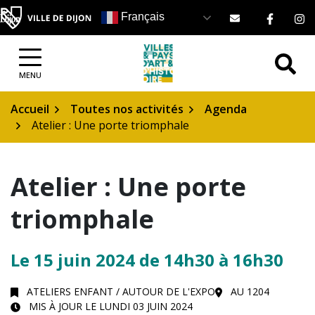
Gestion des traceurs
Aller
Lien ve
Li
Français
au
contenu
MENU
Accueil
Toutes nos activités
Agenda
Atelier : Une porte triomphale
Atelier : Une porte
triomphale
Le
15
juin
2024
de 14h30 à 16h30
ATELIERS ENFANT
/
AUTOUR DE L'EXPO
AU 1204
MIS À JOUR LE
LUNDI 03 JUIN 2024